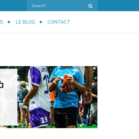
Search
for:
S
LE BLOG
CONTACT
à