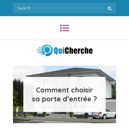
Skip
Search
to
for:
content
Quicherche.com
Comment choisir
sa porte d’entrée ?