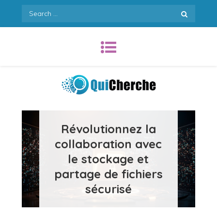
Skip
Search
to
for:
content
Quicherche.com
Révolutionnez la
collaboration avec
le stockage et
partage de fichiers
sécurisé