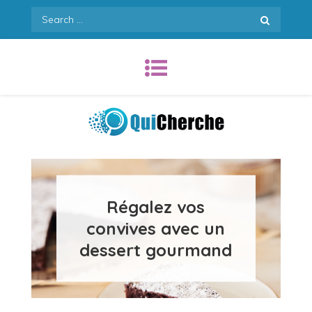
Skip
Search
to
for:
content
Quicherche.com
Régalez vos
convives avec un
dessert gourmand