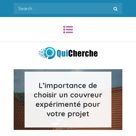
Skip
Search
to
for:
content
Quicherche.com
L’importance de
choisir un couvreur
expérimenté pour
votre projet