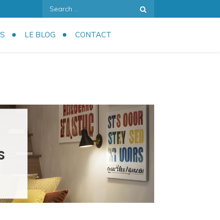
Search
for:
S
LE BLOG
CONTACT
s